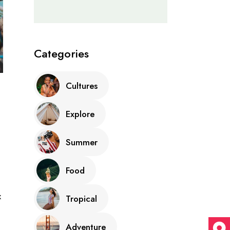
Categories
Cultures
Explore
Summer
Food
x
Tropical
Adventure