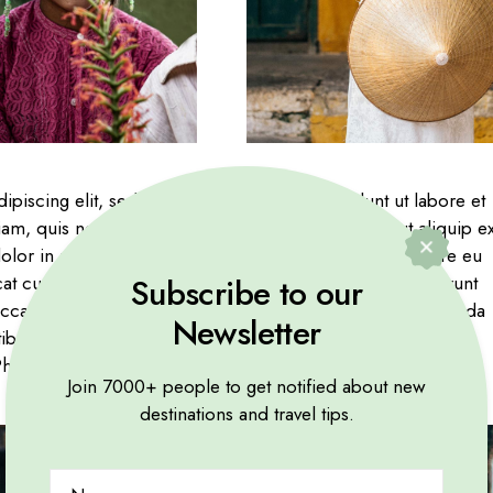
ipiscing elit, sed do eiusmod tempor incididunt ut labore et
, quis nostrud exercitation ullamco laboris nisi ut aliquip e
or in reprehenderit in voluptate velit esse cillum dolore eu
Subscribe to our
cat cupidatat non proident, sunt in culpa qui officia deserunt
 occaecat cupidatat non proident. Quisque id enim malesuada
Newsletter
tibulum ante ipsum primis in faucibus orci luctus et ultrices
asellus a nulla leo. Fusce molestie luctus.
Join 7000+ people to get notified about new
destinations and travel tips.