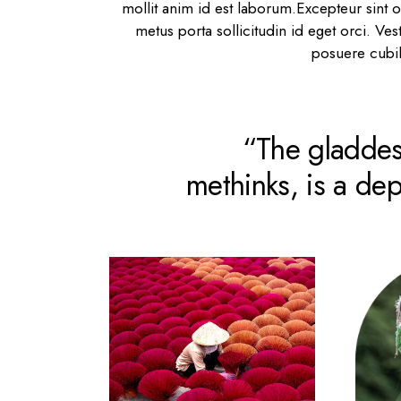
mollit anim id est laborum.Excepteur sint
metus porta sollicitudin id eget orci. Ves
posuere cubil
“The gladdest
methinks, is a de