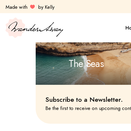
Made with
by Kelly
Sa
Es
H
Ul
Ky
Av
Sa
The Seas
Do
Es
Ul
Ky
Av
Subscribe to a Newsletter.
Do
Be the first to receive on upcoming con