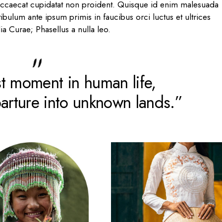
 occaecat cupidatat non proident. Quisque id enim malesuada
tibulum ante ipsum primis in faucibus orci luctus et ultrices
ia Curae; Phasellus a nulla leo.
 moment in human life,
parture into unknown lands.”