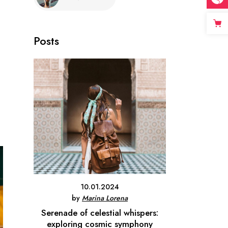
Posts
10.01.2024
by
Marina Lorena
Serenade of celestial whispers:
exploring cosmic symphony