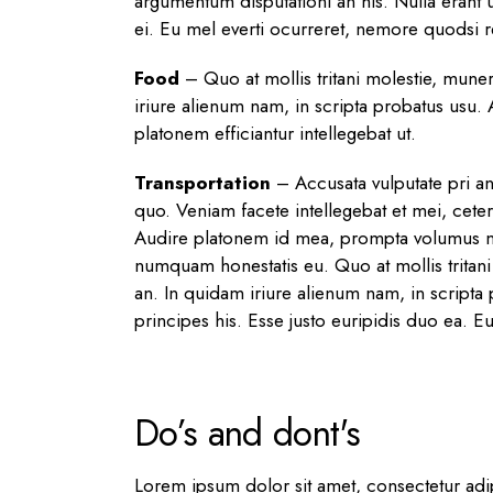
argumentum disputationi an his. Nulla erant 
ei. Eu mel everti ocurreret, nemore quodsi re
Food
– Quo at mollis tritani molestie, mun
iriure alienum nam, in scripta probatus usu.
platonem efficiantur intellegebat ut.
Transportation
– Accusata vulputate pri an
quo. Veniam facete intellegebat et mei, ceter
Audire platonem id mea, prompta volumus man
numquam honestatis eu. Quo at mollis trita
an. In quidam iriure alienum nam, in scripta
principes his. Esse justo euripidis duo ea
Do’s and dont's
Lorem ipsum dolor sit amet, consectetur adip