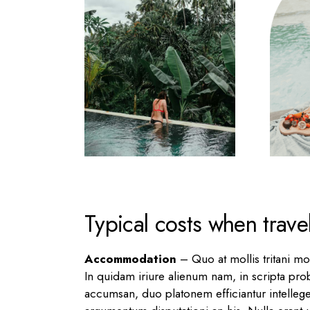
Typical costs when trave
Accommodation
– Quo at mollis tritani m
In quidam iriure alienum nam, in scripta prob
accumsan, duo platonem efficiantur intellege