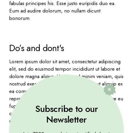
fabulas principes his. Esse justo euripidis duo ea.
Eum ad audire dolorum, no nullam dicunt
bonorum.
Do’s and dont's
Lorem ipsum dolor sit amet, consectetur adipiscing
elit, sed do eiusmod tempor incididunt ut labore et
dolore magna aliqua. Ut enim ad minim veniam, quis
nostrud exercitation ullamco laboris nisi ut aliquip ex
ea commodo consequat. Duis aute irure dolor in
reprehenderit in voluptate velit esse cillum dolore eu
Subscribe to our
fugiat nulla pariatur. Excepteur sint occaecat
cupidatat non proident, sunt in culpa qui officia
Newsletter
deserunt mollit anim id est laborum.Excepteur sint
occaecat cupidatat non proident. Quisque id enim