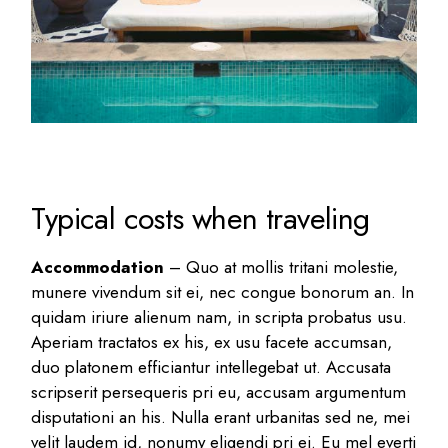
Typical costs when traveling
Accommodation
– Quo at mollis tritani molestie,
munere vivendum sit ei, nec congue bonorum an. In
quidam iriure alienum nam, in scripta probatus usu.
Aperiam tractatos ex his, ex usu facete accumsan,
duo platonem efficiantur intellegebat ut. Accusata
scripserit persequeris pri eu, accusam argumentum
disputationi an his. Nulla erant urbanitas sed ne, mei
velit laudem id, nonumy eligendi pri ei. Eu mel everti