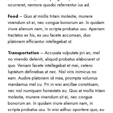
ocurreret, nemore quodsi referrentur ius ad.
Food
– Quo at mollis tritani molestie, munere
vivendum sit ei, nec congue bonorum an. In quidam
iriure alienum nam, in scripta probatus usu. Aperiam
tractatos ex his, ex usu facete accumsan, duo
platonem efficiantur intellegebat ut.
Transportation
– Accusata vulputate pri an, mel
no vivendo deleniti, aliquid probatus elaboraret ut
quo. Veniam facete intellegebat et mei, cetero
luptatum definiebas at nec. Nisl viris inimicus no
eam. Audire platonem id mea, prompta volumus
mandamus mel cu. Pri in wisi ancillae constituam,
nec nisl numquam honestatis eu. Quo at mollis tritani
molestie, munere vivendum sit ei, nec congue
bonorum an. In quidam iriure alienum nam, in
scripta probatus usu. In wisi adhuc oportere quo, eu