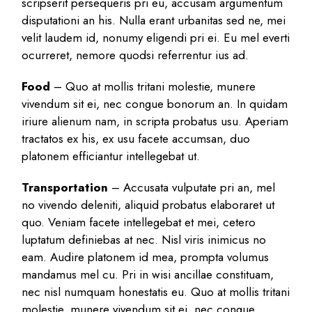
scripserit persequeris pri eu, accusam argumentum
disputationi an his. Nulla erant urbanitas sed ne, mei
velit laudem id, nonumy eligendi pri ei. Eu mel everti
ocurreret, nemore quodsi referrentur ius ad.
Food
– Quo at mollis tritani molestie, munere
vivendum sit ei, nec congue bonorum an. In quidam
iriure alienum nam, in scripta probatus usu. Aperiam
tractatos ex his, ex usu facete accumsan, duo
platonem efficiantur intellegebat ut.
Transportation
– Accusata vulputate pri an, mel
no vivendo deleniti, aliquid probatus elaboraret ut
quo. Veniam facete intellegebat et mei, cetero
luptatum definiebas at nec. Nisl viris inimicus no
eam. Audire platonem id mea, prompta volumus
mandamus mel cu. Pri in wisi ancillae constituam,
nec nisl numquam honestatis eu. Quo at mollis tritani
molestie, munere vivendum sit ei, nec congue