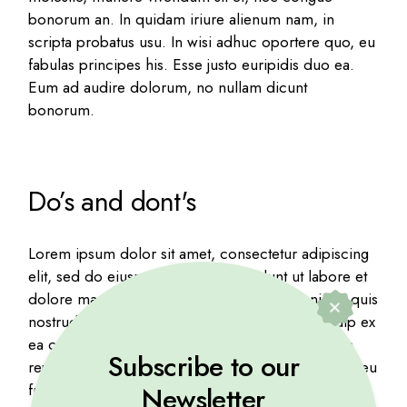
bonorum an. In quidam iriure alienum nam, in
scripta probatus usu. In wisi adhuc oportere quo, eu
fabulas principes his. Esse justo euripidis duo ea.
Eum ad audire dolorum, no nullam dicunt
bonorum.
Do’s and dont's
Lorem ipsum dolor sit amet, consectetur adipiscing
elit, sed do eiusmod tempor incididunt ut labore et
dolore magna aliqua. Ut enim ad minim veniam, quis
nostrud exercitation ullamco laboris nisi ut aliquip ex
ea commodo consequat. Duis aute irure dolor in
Subscribe to our
reprehenderit in voluptate velit esse cillum dolore eu
fugiat nulla pariatur. Excepteur sint occaecat
Newsletter